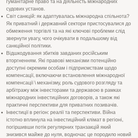
гуманітарне право та на діяльність міжнародних
судових установ.
Світ санкцій: як адаптувалась міжнародна спільнота?
Як приватний і державний сектори пристосувалися до
обмеження торгівлі та на які ключові проблеми слід
звернути увагу, чого очікувати в подальшому від
санкційної політики.
Відшкодування збитків завданих російським
вторгненням. Які правові механізми потенційно
доступні окремим особам і підприємствам щодо
компенсації, включаючи встановлення міжнародної
компенсації \ механізму, роль судового розгляду та
арбітражу між інвесторами та державою в рамках
міжнародних інвестиційних договорів, а також які
практичні перспективи для приватних позивачів.
Інвестиції в регіон: реалії та перспективи. Війна
істотно вплинула на інвестиційний клімат в регіоні,
погіршивши потік регулярних транзакцій який
знизився майже до нуля, водночас це породило новий