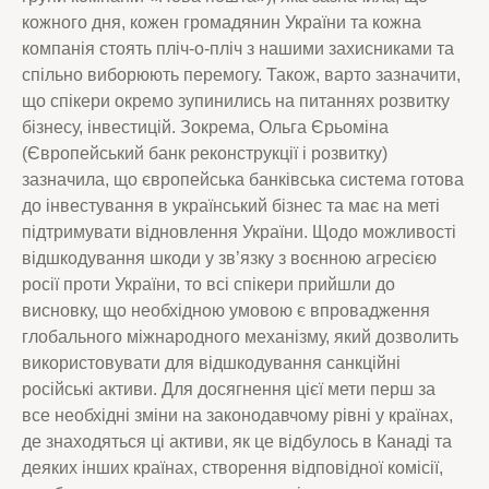
кожного дня, кожен громадянин України та кожна
компанія стоять пліч-о-пліч з нашими захисниками та
спільно виборюють перемогу. Також, варто зазначити,
що спікери окремо зупинились на питаннях розвитку
бізнесу, інвестицій. Зокрема, Ольга Єрьоміна
(Європейський банк реконструкції і розвитку)
зазначила, що європейська банківська система готова
до інвестування в український бізнес та має на меті
підтримувати відновлення України. Щодо можливості
відшкодування шкоди у зв’язку з воєнною агресією
росії проти України, то всі спікери прийшли до
висновку, що необхідною умовою є впровадження
глобального міжнародного механізму, який дозволить
використовувати для відшкодування санкційні
російські активи. Для досягнення цієї мети перш за
все необхідні зміни на законодавчому рівні у країнах,
де знаходяться ці активи, як це відбулось в Канаді та
деяких інших країнах, створення відповідної комісії,