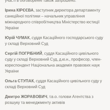
участі в обговоренні також запрошено:
Ірина КІРЄЄВА
, заступник директора департаменту
санкційної політики – начальник управління
міжнародного співробітництва Міністерство юстиції
України
Юрій ЧУМАК
, суддя Касаційного господарського суду
у складі Верховний Суд
Сергій ПОГРІБНИЙ
, суддя Касаційного цивільного
суду у складі Верховний Суд, д.ю.н., професор, член-
кореспондент Національна академія правових наук
України
Ольга СТУПАК
, суддя Касаційного цивільного суду у
складі Верховний Суд
Дмитро ЖОРАВОВИЧ
, т.в.о. голови Агентства з
розшуку та менеджменту активів