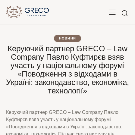
НОВИНИ
Керуючий партнер GRECO – Law
Company Павло Куфтирєв взяв
участь у національному форумі
«Поводження з відходами в
Україні: законодавство, економіка,
технології»
Керуючий партнер GRECO – Law Company Павло
Куфтирєв взяв участь у національному форумі
«Поводження з відходами в Україні: законодавство,
економіка, технології». Під час свого виступу він