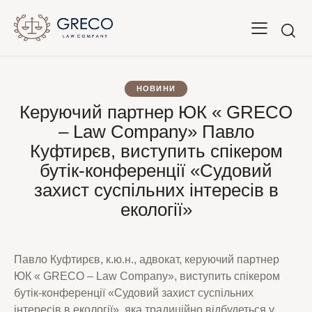
НОВИНИ
Керуючий партнер ЮК « GRECO
– Law Company» Павло
Куфтирєв, виступить спікером
бутік-конференції «Судовий
захист суспільних інтересів в
екології»
Павло Куфтирєв, к.ю.н., адвокат, керуючий партнер
ЮК « GRECO – Law Company», виступить спікером
бутік-конференції «Судовий захист суспільних
інтересів в екології», яка традиційно відбудеться у