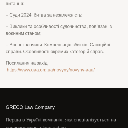
питання:
– Суди 2024: битва за незалежність;
– Виклики та особливості судочинства, пов’язані з
воєнним станом;
– Воєнні злочини. Компенсація збитків. Санкційні
справи. Особливості окремих категорій справ.
Посилання на захід:
https://www.uaa.org.ua/novyny/novyny-aau/
GRECO Law Company
Перша в Україні компанія, яка спеціалізується на
супроводженні class action