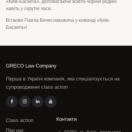
«Київ-Баскета», допомагаючи жовто-чорній родині
навіть у скрутні часи.
Вітаємо Павла Вячеславовича у команді «Київ-
Баскета»!
GRECO Law Company
Перша в Україні компанія, яка спеціалізується на
супроводженні class action
Контакти
Class action
Про нас