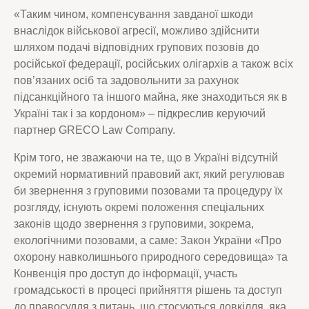
«Таким чином, компенсування завданої шкоди
внаслідок військової агресії, можливо здійснити
шляхом подачі відповідних групових позовів до
російської федерації, російських олігархів а також всіх
пов’язаних осіб та задовольнити за рахунок
підсанкційного та іншого майна, яке знаходиться як в
Україні так і за кордоном» – підкреслив керуючий
партнер GRECO Law Company.
Крім того, не зважаючи на те, що в Україні відсутній
окремий нормативний правовий акт, який регулював
би звернення з груповими позовами та процедуру їх
розгляду, існують окремі положення спеціальних
законів щодо звернення з груповими, зокрема,
екологічними позовами, а саме: Закон України «Про
охорону навколишнього природного середовища» та
Конвенція про доступ до інформації, участь
громадськості в процесі прийняття рішень та доступ
до правосуддя з питань, що стосуються довкілля, яка