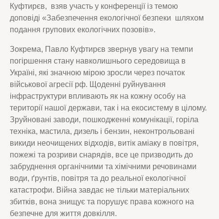
Куфтирєв, взяв участь у конференції із темою
доповіді «Забезпечення екологічної безпеки шляхом
подання групових екологічних позовів».
Зокрема, Павло Куфтирєв звернув увагу на темпи
погіршення стану навколишнього середовища в
Україні, які значною мірою зросли через початок
військової агресії рф. Щоденні руйнування
інфраструктури впливають як на кожну особу на
території нашої держави, так і на екосистему в цілому.
Зруйновані заводи, пошкодженні комунікації, горіла
техніка, мастила, дизель і бензин, неконтрольовані
викиди неочищених відходів, витік аміаку в повітря,
пожежі та розриви снарядів, все це призводить до
забруднення органічними та хімічними речовинами
води, ґрунтів, повітря та до реальної екологічної
катастрофи. Війна завдає не тільки матеріальних
збитків, вона знищує та порушує права кожного на
безпечне для життя довкілля.