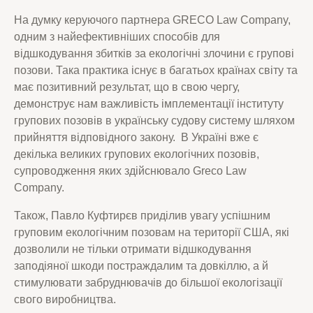
На думку керуючого партнера GRECO Law Company,
одним з найефективніших способів для
відшкодування збитків за екологічні злочини є групові
позови. Така практика існує в багатьох країнах світу та
має позитивний результат, що в свою чергу,
демонструє нам важливість імплементації інституту
групових позовів в українську судову систему шляхом
прийняття відповідного закону. В Україні вже є
декілька великих групових екологічних позовів,
супроводження яких здійснювало Greco Law
Company.
Також, Павло Куфтирєв приділив увагу успішним
груповим екологічним позовам на території США, які
дозволили не тільки отримати відшкодування
заподіяної шкоди постраждалим та довкіллю, а й
стимулювати забруднювачів до більшої екологізації
свого виробництва.