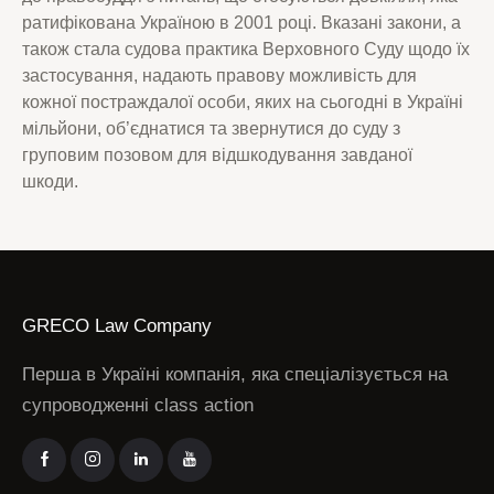
ратифікована Україною в 2001 році. Вказані закони, а
також стала судова практика Верховного Суду щодо їх
застосування, надають правову можливість для
кожної постраждалої особи, яких на сьогодні в Україні
мільйони, об’єднатися та звернутися до суду з
груповим позовом для відшкодування завданої
шкоди.
GRECO Law Company
Перша в Україні компанія, яка спеціалізується на
супроводженні class action