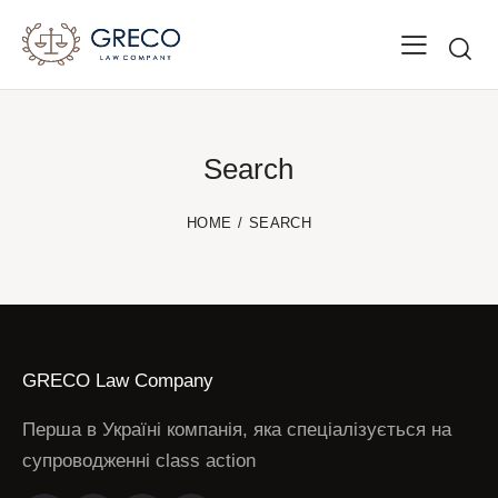
Search
HOME
SEARCH
GRECO Law Company
Перша в Україні компанія, яка спеціалізується на
супроводженні class action