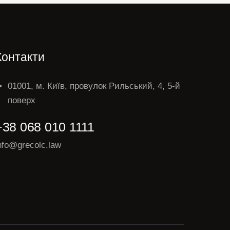
Контакти
01001, м. Київ, провулок Рильський, 4, 5-й
поверх
+38 068 010 1111
nfo@grecolc.law