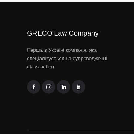
GRECO Law Company
Перша в Україні компанія, яка
спеціалізується на супроводженні
class action