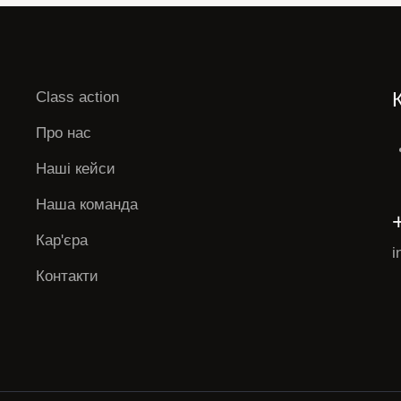
Class action
Про нас
Наші кейси
Наша команда
Кар'єра
i
Контакти