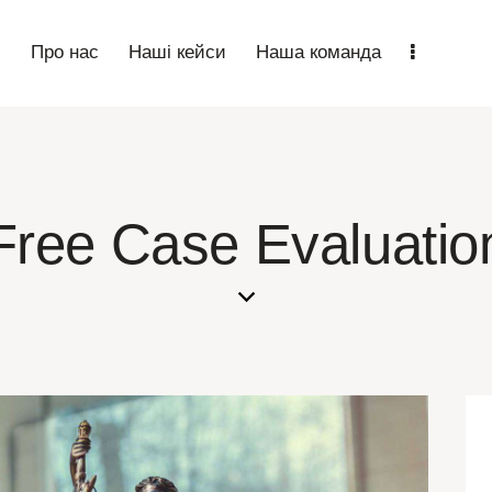
n
Про нас
Наші кейси
Наша команда
Free Case Evaluatio