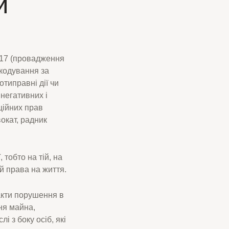
и
/17 (провадження
шкодування за
типравні дії чи
 негативних і
ційних прав
окат, радник
 тобто на тій, на
й права на життя.
акти порушення в
ня майна,
і з боку осіб, які