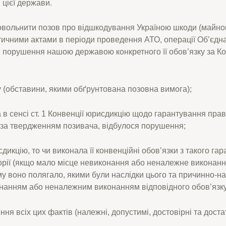
 цієї держави.
овольнити позов про відшкодування Україною шкоди (майнов
тичними актами в періоди проведення АТО, операції Об’єдна
 порушення нашою державою конкретного її обов’язку за Ко
у (обставини, якими обґрунтована позовна вимога);
 в сенсі ст. 1 Конвенції юрисдикцію щодо гарантування прав 
й, за твердженням позивача, відбулося порушення;
икцію, то чи виконала її конвенційні обов’язки з такого га
торії (якщо мало місце невиконання або неналежне виконанн
ому воно полягало, якими були наслідки цього та причинно-на
онанням або неналежним виконанням відповідного обов’язку
ня всіх цих фактів (належні, допустимі, достовірні та достат