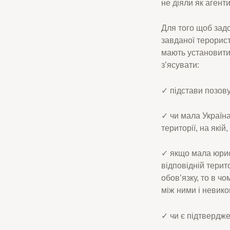
не діяли як агенти
Для того щоб зад
завданої терорис
мають установити
з’ясувати:
✓ підстави позов
✓ чи мала Україна
території, на які
✓ якщо мала юрисд
відповідній тери
обов’язку, то в ч
між ними і невик
✓ чи є підтверджен