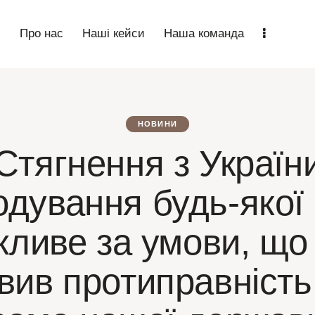
n
Про нас
Наші кейси
Наша команда
НОВИНИ
Стягнення з Україн
одування будь-якої
ливе за умови, що
вив протиправність