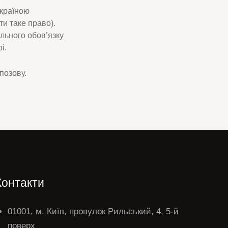
Україною
ти таке право).
льного обов’язку
і.
позову.
Контакти
01001, м. Київ, провулок Рильський, 4, 5-й
поверх