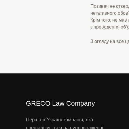
Позивач не ствер
негативного обов’
Крім того, не ма
з проведення об’є
З огляду на все ц
GRECO Law Company
Перша в Україні компанія, яка
спеціалізується на супроводженні