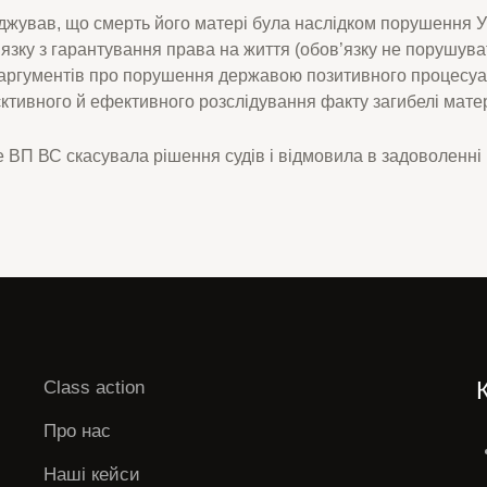
джував, що смерть його матері була наслідком порушення 
язку з гарантування права на життя (обов’язку не порушува
в аргументів про порушення державою позитивного процесуа
ктивного й ефективного розслідування факту загибелі матер
е ВП ВС скасувала рішення судів і відмовила в задоволенні 
Class action
Про нас
Наші кейси