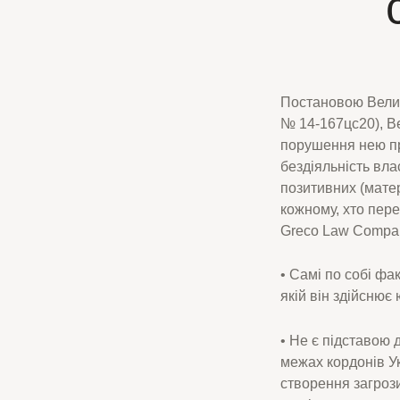
Постановою Велик
№ 14-167цс20), В
порушення нею пра
бездіяльність вла
позитивних (матер
кожному, хто пер
Greco Law Compan
• Самі по собі фак
якій він здійсню
• Не є підставою 
межах кордонів У
створення загрози 