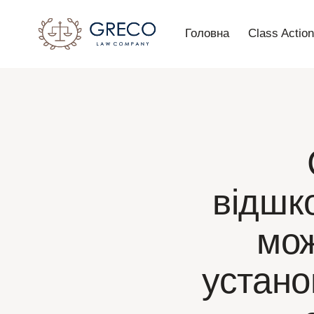
Головна
Class Actio
відшк
мож
устано