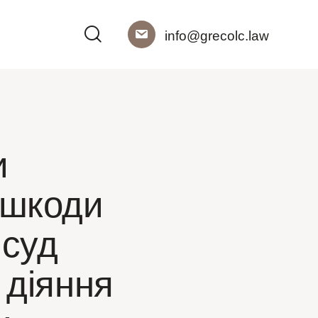
info@grecolc.law
и
 шкоди
 суд
 діяння