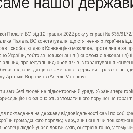
саме нашої держав
ої Палати ВС від 12 травня 2022 року у справі № 635/6172
елика Палата ВС констатувала, що стягнення з України від
в і свобод згідно з Конвенцією можливе, проте лише за про
сне України, тобто за невиконання (неналежне виконання) її
іальних, процесуальних) обов’язків із гарантування конвен
ебуває під юрисдикцією саме нашої держави – роз’яснює адв
y Артемій Воробйов (Artemii Vorobiov).
ти загибелі людей на підконтрольній уряду України території,
є юрисдикцію не означають автоматичного порушення гаранті
для покладення на державу відповідальності самі по собі ф
країни громадського порядку, миру, знищення чи пошкоджен
безпеці людей унаслідок вибухів, обстрілів тощо, у тому числ