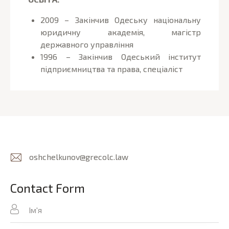
2009 – Закінчив Одеську національну
юридичну академія, магістр
державного управління
1996 – Закінчив Одеський інститут
підприємництва та права, спеціаліст
oshchelkunov@grecolc.law
E-
m
Contact Form
ail
: