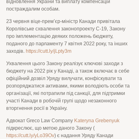
відновлення України та виплату компенсацій
постраждалим
особам.
23 червня віце-прем’єр-міністр Канади привітала
Королівське схвалення законопроекту C-19, Закону
про імплементацію деяких положень бюджету,
поданого до парламенту 7 квітня 2022 року, та інших
заходів.
https://cutt.ly/jLpty3m
Ухвалення цього Закону реалізує ключові заходи з
бюджету на 2022 рік у Канаді, а також включає в себе
офіційний дозвіл Уряду вилучати, конфіскувати та
розпоряджатися активами, якими володіють особи та
організації, які потрапили під санкції, для підтримки
участі Канади в робочій групі щодо незаконного
вторгнення росії в Україну.
Адвокат Greco Law Company
Kateryna Grebenyuk
підкреслює, що метою даного Закону (
https://cutt.ly/yLo39Ov
) є надання Уряду Канади