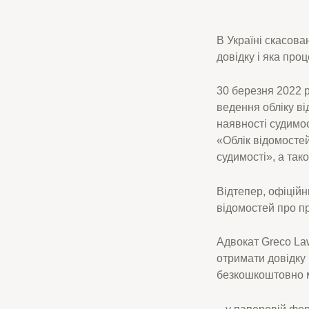
В Україні скасова
довідку і яка пр
30 березня 2022 р
ведення обліку ві
наявності судимо
«Облік відомосте
судимості», а так
Відтепер, офіційн
відомостей про пр
Адвокат Greco La
отримати довідку 
безкошкоштовно м
– у паперовій фо