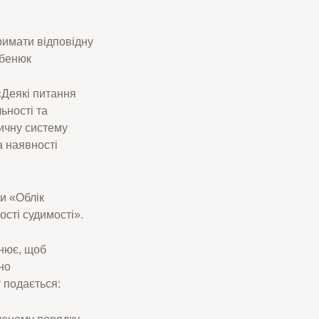
тримати відповідну
ебенюк
«Деякі питання
ьності та
ичну систему
а наявності
и «Облік
ості судимості».
снює, щоб
но
 подається:
леному порядку