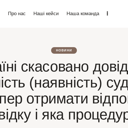
n
Про нас
Наші кейси
Наша команда
НОВИНИ
їні скасовано дові
ість (наявність) су
епер отримати відпо
відку і яка процеду