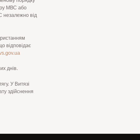
тру МВС або
С незалежно від
користанням
що відповідає
mvs.gov.ua
их днів.
ягу. У Витязі
ату здійснення