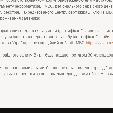
аменту інформатизації МВС, регіонального сервісного цен
у реєстрації акредитованого центру сертифікації ключів МВ
 проживання заявника;
ормі запит подається за умови ідентифікації заявника з ви
ису чи іншого альтернативного засобу ідентифікації особи, 
вства України, через офіційний вебсайт МВС
https://vytiah.
повідного запиту, Витяг буде надано протягом 30 календарн
ивно-правовими актами України не встановлено строк дії вит
езультат перевірки за персонально-довідковим обліком на д