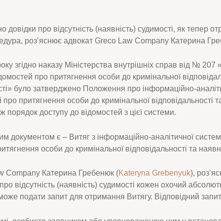
но довідки про відсутність (наявність) судимості, як тепер о
оцедура, роз’яснює адвокат Greco Law Company Катерина Гр
оку згідно наказу Міністерства внутрішніх справ від № 207 
домостей про притягнення особи до кримінальної відповідал
сті» було затверджено Положення про інформаційно-аналіт
й про притягнення особи до
кримінальної відповідальності т
ож порядок доступу до відомостей з цієї системи.
им документом є – Витяг з інформаційно-аналітичної систем
итягнення особи до кримінальної відповідальності та наявн
w Company Катерина Гребенюк (
Kateryna Grebenyuk
), роз’я
про відсутність (наявність) судимості кожен охочий абсолют
оже подати запит для отримання Витягу. Відповідний запит
рмі, особисто заявником або уповноваженою ним у встанов