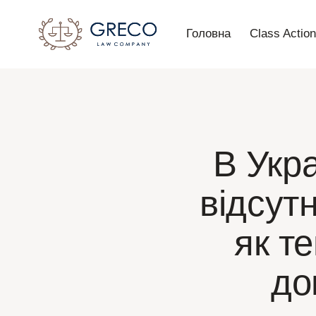
Головна
Class Actio
В Укра
відсутн
як т
до