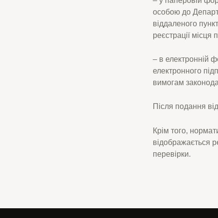
особою до Департ
віддаленого пункт
реєстрації місця
– в електронній ф
електронного підп
вимогам законода
Після подання від
Крім того, нормат
відображається р
перевірки.