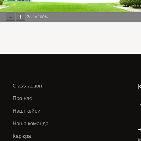
4
Zoom
100%
Class action
Про нас
Наші кейси
Наша команда
Кар'єра
i