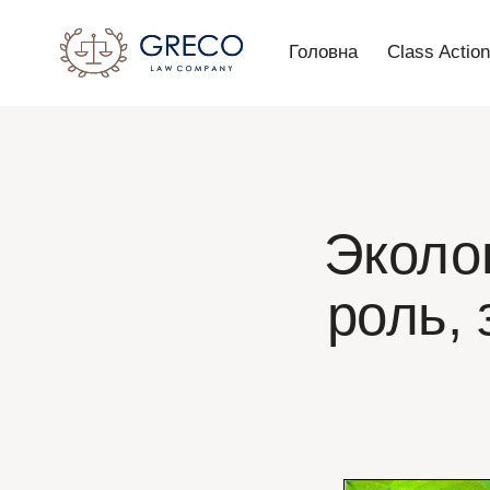
Головна
Class Actio
Эколог
роль, 