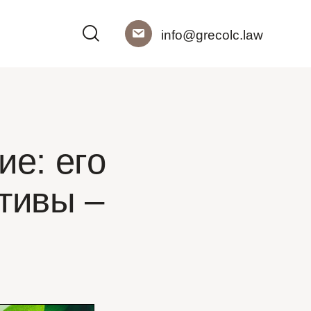
info@grecolc.law
ие: его
ктивы –