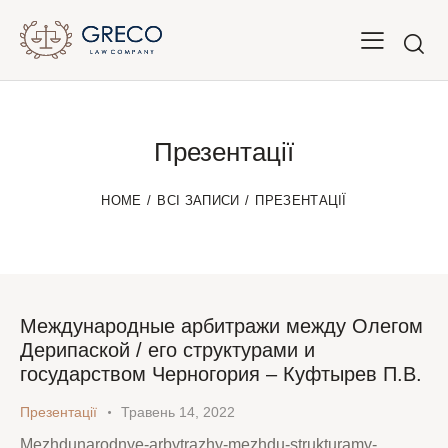
Презентації
HOME
ВСІ ЗАПИСИ
ПРЕЗЕНТАЦІЇ
Международные арбитражи между Олегом
Дерипаской / его структурами и
государством Черногория – Куфтырев П.В.
Презентації
Травень 14, 2022
Mezhdunarodnye-arbytrazhy-mezhdu-strukturamy-