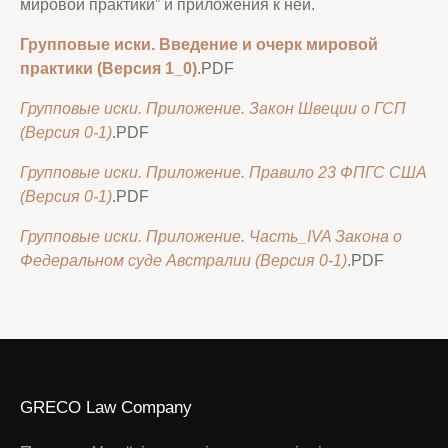
мировой практики” и приложения к ней.
Групповые иски. Введение и очерк мировой
практики (Версия 1_0)
.PDF
Групповые иски. Приложение. Закон Швеции о ГСП
(Версия 0-1)
.PDF
Групповые иски. Приложение. Правило 23 ФПГС США
(Версия 0-1)
.PDF
Групповые иски. Приложение. Часть_IVA Закона о
Федеральном суде Австралии (Версия 0-1)
.PDF
GRECO Law Company