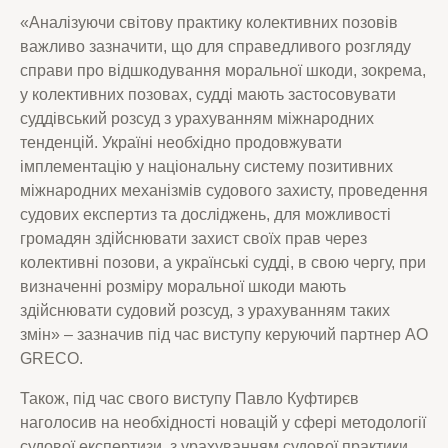
«Аналізуючи світову практику колективних позовів
важливо зазначити, що для справедливого розгляду
справи про відшкодування моральної шкоди, зокрема,
у колективних позовах, судді мають застосовувати
суддівський розсуд з урахуванням міжнародних
тенденцій. Україні необхідно продовжувати
імплементацію у національну систему позитивних
міжнародних механізмів судового захисту, проведення
судових експертиз та досліджень, для можливості
громадян здійснювати захист своїх прав через
колективні позови, а українські судді, в свою чергу, при
визначенні розміру моральної шкоди мають
здійснювати судовий розсуд, з урахуванням таких
змін» – зазначив під час виступу керуючий партнер АО
GRECO.
Також, під час свого виступу Павло Куфтирєв
наголосив на необхідності новацій у сфері методології
судової експертизи, з урахуванням судової практики