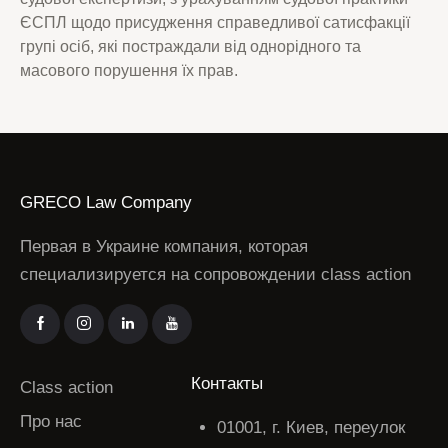
ЄСПЛ щодо присудження справедливої ​​сатисфакції
групі осіб, які постраждали від однорідного та
масового порушення їх прав.
GRECO Law Company
Первая в Украине компания, которая
специализируется на сопровождении class action
Контакты
Class action
Про нас
01001, г. Киев, переулок