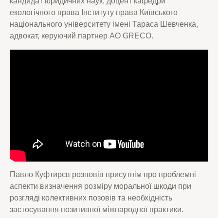
кандидат юридичних наук, доцент кафедри
екологічного права Інституту права Київського
національного університету імені Тараса Шевченка,
адвокат, керуючий партнер АО GRECO.
Павло Куфтирєв розповів присутнім про проблемні
аспекти визначення розміру моральної шкоди при
розгляді колективних позовів та необхідність
застосування позитивної міжнародної практики.