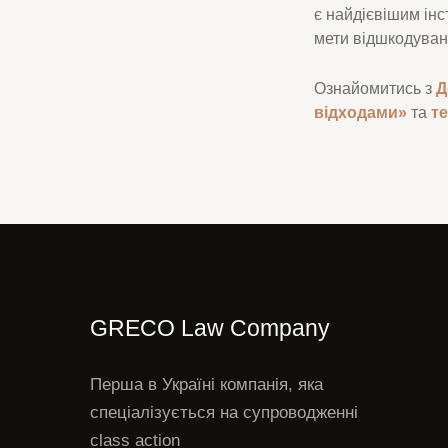
є найдієвішим інс
мети відшкодуванн
Ознайомитись з
Д
відходами»
та
т
GRECO Law Company
Перша в Україні компанія, яка
спеціалізується на супроводженні
class action