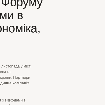
 Форуму
ми в
ономіка,
 листопада у місті
ики та
України. Партнери
дична компанія
 з відходами в