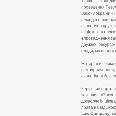
Україні: законода
проведення Резол
Закону України «
відходів війни бе
екологічно дружн
ініціатив та проє
впровадження заса
дружніх, ресурсо-
влади, місцевого 
Матеріали збірки 
самоврядування, б
екологічної безпе
Керуючий партне
зазначив: «Закон
дозволяє ініціюва
права на відшкод
Law Company
нап