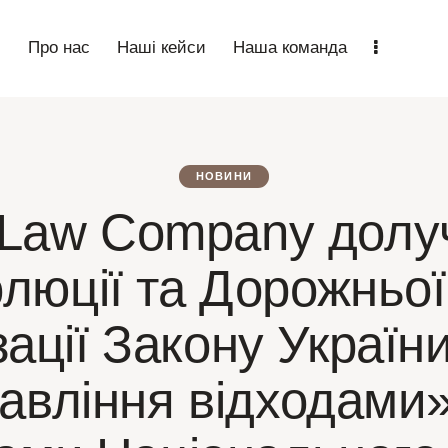
n
Про нас
Наші кейси
Наша команда
НОВИНИ
 Law Company долу
люції та Дорожньої
зації Закону Україн
авління відходами»