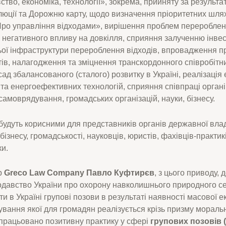
вство, економіка, технології», зокрема, прийняту за результа
юції та Дорожню карту, щодо визначення пріоритетних шляхі
Про управління відходами», вирішення проблем переробленн
з негативного впливу на довкілля, сприяння залученню інве
ьої інфраструктури перероблення відходів, впровадження 
ктів, налагодження та зміцнення транскордонного співробітн
д збалансованого (сталого) розвитку в Україні, реалізація 
 та енергоефективних технологій, сприяння співпраці орган
самоврядування, громадських організацій, науки, бізнесу.
будуть корисними для представників органів державної вла
ізнесу, громадськості, науковців, юристів, фахівців-практик
ки.
р
Greco Law Company Павло Куфтирєв
, з цього приводу, 
одавство України про охорону навколишнього природного 
ти в Україні групові позови в результаті наявності масової е
ування якої для громадян реалізується крізь призму мораль
рацьовано позитивну практику у сфері
групових позовів (