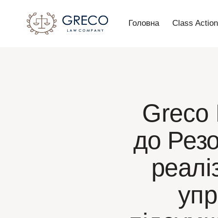
Головна
Class Actio
Greco
до Резо
реалі
упр