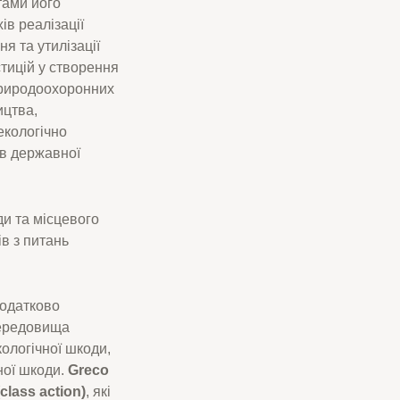
тами його
в реалізації
я та утилізації
стицій у створення
природоохоронних
ицтва,
екологічно
ів державної
ди та місцевого
ів з питань
додатково
середовища
кологічної шкоди,
ної шкоди.
Greco
class action)
, які