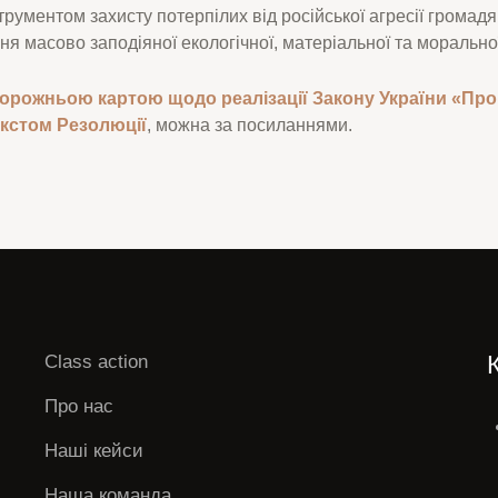
трументом захисту потерпілих від російської агресії громадя
я масово заподіяної екологічної, матеріальної та морально
орожньою картою щодо реалізації Закону України «Про
екстом Резолюції
, можна за посиланнями.
Class action
Про нас
Наші кейси
Наша команда