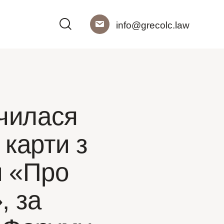
info@grecolc.law
чилася
 карти з
и «Про
, за