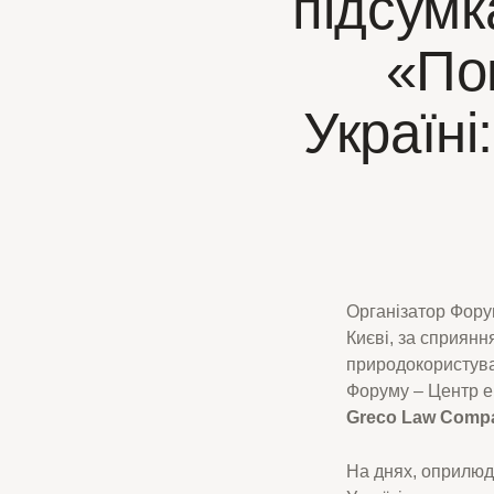
підсум
«По
Україні
Організатор Форум
Києві, за сприянн
природокористува
Форуму – Центр ек
Greco Law Comp
На днях, оприлюд