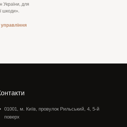
н України, для
ї шкоди».
 управління
Контакти
01001, м. Київ, провулок Рильський, 4, 5-й
поверх