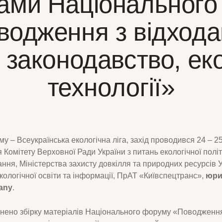
ками Національного
водження з відхода
: законодавство, ек
технології»
у – Всеукраїнська екологічна ліга, захід проводився 24 – 25
я Комітету Верховної Ради України з питань екологічної політ
ння, Міністерства захисту довкілля та природних ресурсів 
ологічної освіти та інформації, ПрАТ «Київспецтранс»,
юри
any
.
нено збірку матеріалів Національного форуму «Поводження